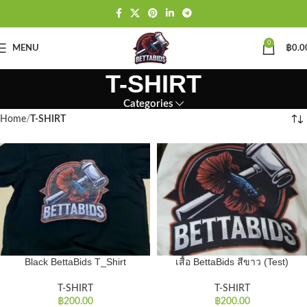
0
MENU
฿
0.0
T-SHIRT
Categories
Home
T-SHIRT
Black BettaBids T_Shirt
เสื้อ BettaBids สีขาว (Test)
T-SHIRT
T-SHIRT
฿
200.00
฿
200.00