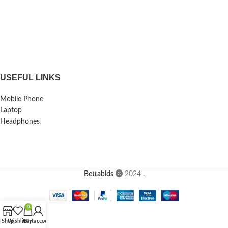
USEFUL LINKS
Mobile Phone
Laptop
Headphones
Bettabids
2024
.
0
Shop
Wishlist
Cart
My account